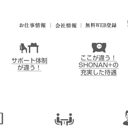
が違う！
お仕事
会
無料仮
情報
社
登録
情
サポート体制が違う！
ここが違う！SHONAN＋の
報
充実した待遇