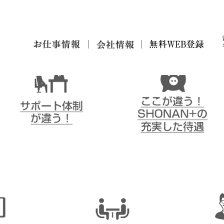
が違う！
お仕事
会
無料仮
情報
社
登録
情
サポート体制が違う！
ここが違う！SHONAN＋の
報
充実した待遇