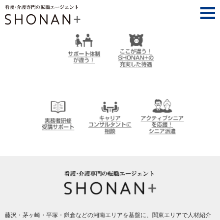
SHONAN+（湘南プラス）は、ここが違う！
サポート体制が違
ここが違う！
う！
SHONAN＋の充実
した待遇
介護実務者研修受
キャリアコンサル
アクティブシニア
講者サポート
タントに相談
を応援！シニア派
遣
SHONAN+ Human resources innovation
藤沢・茅ヶ崎・平塚・鎌倉などの湘南エリアを基盤に、関東エリアで人材紹介