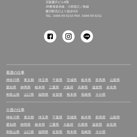
京阪藤沢ビル4階
JR東海道本線、小田急江ノ島線
藤沢駅北口より徒歩3分
TEL.
0466-55-5210
FAX. 0466-55-5211
SHONAN Human
resources innovation
看護の仕事
神奈川県
東京都
埼玉県
千葉県
茨城県
栃木県
群馬県
山梨県
愛知県
静岡県
岐阜県
三重県
大阪府
兵庫県
滋賀県
奈良県
和歌山県
山口県
福岡県
佐賀県
熊本県
長崎県
大分県
介護の仕事
神奈川県
東京都
埼玉県
千葉県
茨城県
栃木県
群馬県
山梨県
愛知県
静岡県
岐阜県
三重県
大阪府
兵庫県
滋賀県
奈良県
和歌山県
山口県
福岡県
佐賀県
熊本県
長崎県
大分県