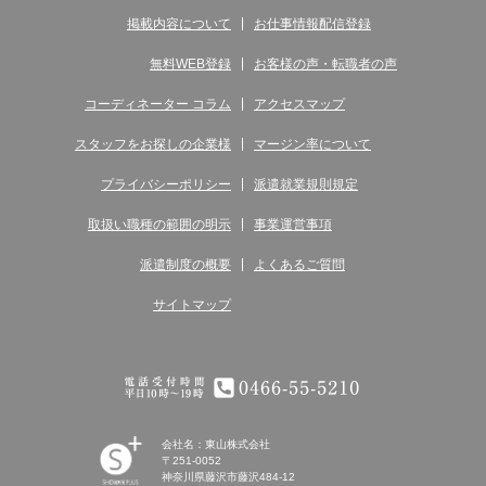
掲載内容について
お仕事情報配信登録
無料WEB登録
お客様の声・転職者の声
コーディネーター コラム
アクセスマップ
スタッフをお探しの企業様
マージン率について
プライバシーポリシー
派遣就業規則規定
取扱い職種の範囲の明示
事業運営事項
派遣制度の概要
よくあるご質問
サイトマップ
電話受付時間 平日10時～19時 0466-55-5210
会社名：東山株式会社
〒251-0052
神奈川県藤沢市藤沢484-12