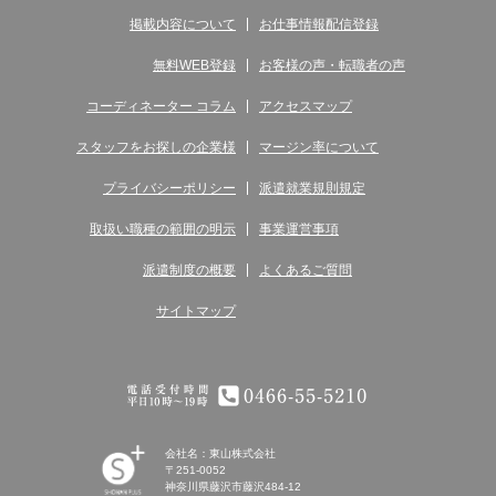
掲載内容について
お仕事情報配信登録
無料WEB登録
お客様の声・転職者の声
コーディネーター コラム
アクセスマップ
スタッフをお探しの企業様
マージン率について
プライバシーポリシー
派遣就業規則規定
取扱い職種の範囲の明示
事業運営事項
派遣制度の概要
よくあるご質問
サイトマップ
電話受付時間 平日10時～19時 0466-55-5210
会社名：東山株式会社
〒251-0052
神奈川県藤沢市藤沢484-12