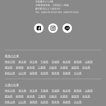
京阪藤沢ビル4階
JR東海道本線、小田急江ノ島線
藤沢駅北口より徒歩3分
TEL.
0466-55-5210
FAX. 0466-55-5211
SHONAN Human
resources innovation
看護の仕事
神奈川県
東京都
埼玉県
千葉県
茨城県
栃木県
群馬県
山梨県
愛知県
静岡県
岐阜県
三重県
大阪府
兵庫県
滋賀県
奈良県
和歌山県
山口県
福岡県
佐賀県
熊本県
長崎県
大分県
介護の仕事
神奈川県
東京都
埼玉県
千葉県
茨城県
栃木県
群馬県
山梨県
愛知県
静岡県
岐阜県
三重県
大阪府
兵庫県
滋賀県
奈良県
和歌山県
山口県
福岡県
佐賀県
熊本県
長崎県
大分県