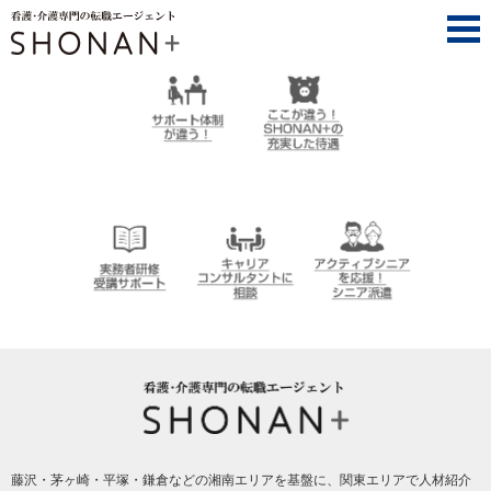
SHONAN+（湘南プラス）は、ここが違う！
サポート体制が違
ここが違う！
う！
SHONAN＋の充実
した待遇
介護実務者研修受
キャリアコンサル
アクティブシニア
講者サポート
タントに相談
を応援！シニア派
遣
SHONAN+ Human resources innovation
藤沢・茅ヶ崎・平塚・鎌倉などの湘南エリアを基盤に、関東エリアで人材紹介