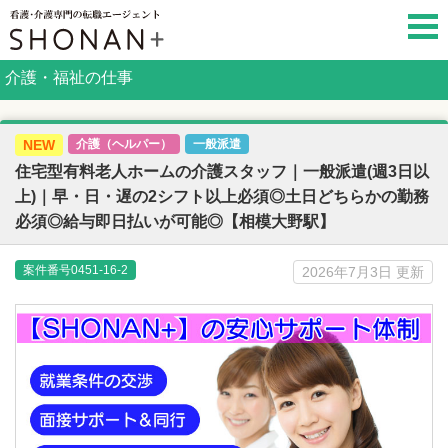
介護・福祉の仕事
NEW
介護（ヘルパー）
一般派遣
住宅型有料老人ホームの介護スタッフ｜一般派遣(週3日以
上)｜早・日・遅の2シフト以上必須◎土日どちらかの勤務
必須◎給与即日払いが可能◎【相模大野駅】
案件番号0451-16-2
2026年7月3日 更新