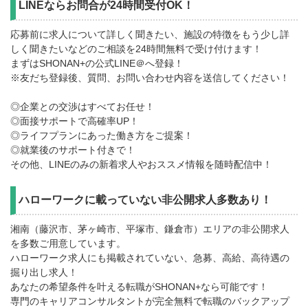
LINEならお問合が24時間受付OK！
応募前に求人について詳しく聞きたい、施設の特徴をもう少し詳
しく聞きたいなどのご相談を24時間無料で受け付けます！
まずはSHONAN+の公式LINE＠へ登録！
※友だち登録後、質問、お問い合わせ内容を送信してください！
◎企業との交渉はすべてお任せ！
◎面接サポートで高確率UP！
◎ライフプランにあった働き方をご提案！
◎就業後のサポート付きで！
その他、LINEのみの新着求人やおススメ情報を随時配信中！
ハローワークに載っていない非公開求人多数あり！
湘南（藤沢市、茅ヶ崎市、平塚市、鎌倉市）エリアの非公開求人
を多数ご用意しています。
ハローワーク求人にも掲載されていない、急募、高給、高待遇の
掘り出し求人！
あなたの希望条件を叶える転職がSHONAN+なら可能です！
専門のキャリアコンサルタントが完全無料で転職のバックアップ