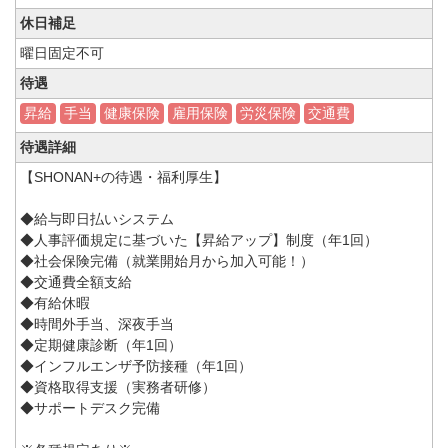
休日補足
曜日固定不可
待遇
昇給
手当
健康保険
雇用保険
労災保険
交通費
待遇詳細
【SHONAN+の待遇・福利厚生】
◆給与即日払いシステム
◆人事評価規定に基づいた【昇給アップ】制度（年1回）
◆社会保険完備（就業開始月から加入可能！）
◆交通費全額支給
◆有給休暇
◆時間外手当、深夜手当
◆定期健康診断（年1回）
◆インフルエンザ予防接種（年1回）
◆資格取得支援（実務者研修）
◆サポートデスク完備