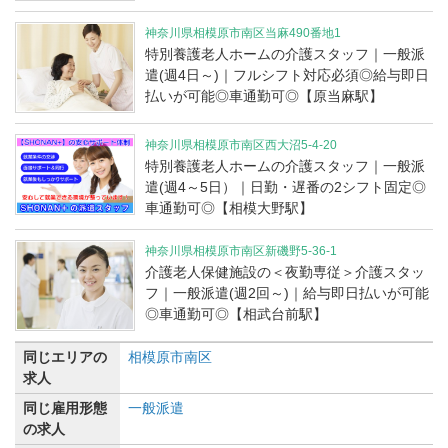
神奈川県相模原市南区当麻490番地1
特別養護老人ホームの介護スタッフ｜一般派
遣(週4日～)｜フルシフト対応必須◎給与即日
払いが可能◎車通勤可◎【原当麻駅】
神奈川県相模原市南区西大沼5-4-20
特別養護老人ホームの介護スタッフ｜一般派
遣(週4～5日）｜日勤・遅番の2シフト固定◎
車通勤可◎【相模大野駅】
神奈川県相模原市南区新磯野5-36-1
介護老人保健施設の＜夜勤専従＞介護スタッ
フ｜一般派遣(週2回～)｜給与即日払いが可能
◎車通勤可◎【相武台前駅】
同じエリアの
相模原市南区
求人
同じ雇用形態
一般派遣
の求人