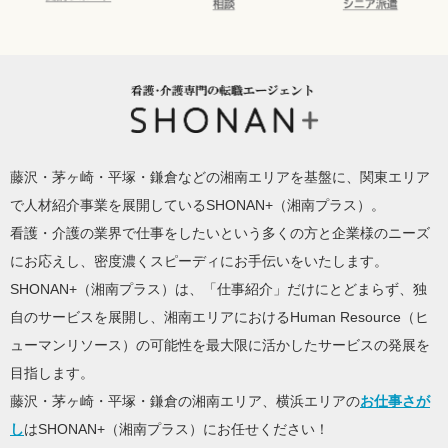
介護実務者研
キャリアコン
アクティブシ
修受講者サポ
サルタントに
ニアを応援！
ート
相談
シニア派遣
SHONAN+ Human resources innovation
藤沢・茅ヶ崎・平塚・鎌倉などの湘南エリアを基盤に、関東エリア
で人材紹介事業を展開しているSHONAN+（湘南プラス）。
看護・介護の業界で仕事をしたいという多くの方と企業様のニーズ
にお応えし、密度濃くスピーディにお手伝いをいたします。
SHONAN+（湘南プラス）は、「仕事紹介」だけにとどまらず、独
自のサービスを展開し、湘南エリアにおけるHuman Resource（ヒ
ューマンリソース）の可能性を最大限に活かしたサービスの発展を
目指します。
藤沢・茅ヶ崎・平塚・鎌倉の湘南エリア、横浜エリアの
お仕事さが
し
はSHONAN+（湘南プラス）にお任せください！