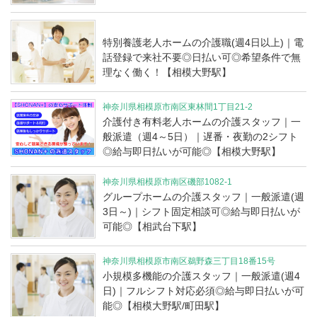
特別養護老人ホームの介護職(週4日以上)｜電
話登録で来社不要◎日払い可◎希望条件で無
理なく働く！【相模大野駅】
神奈川県相模原市南区東林間1丁目21-2
介護付き有料老人ホームの介護スタッフ｜一
般派遣（週4～5日）｜遅番・夜勤の2シフト
◎給与即日払いが可能◎【相模大野駅】
神奈川県相模原市南区磯部1082-1
グループホームの介護スタッフ｜一般派遣(週
3日～)｜シフト固定相談可◎給与即日払いが
可能◎【相武台下駅】
神奈川県相模原市南区鵜野森三丁目18番15号
小規模多機能の介護スタッフ｜一般派遣(週4
日)｜フルシフト対応必須◎給与即日払いが可
能◎【相模大野駅/町田駅】