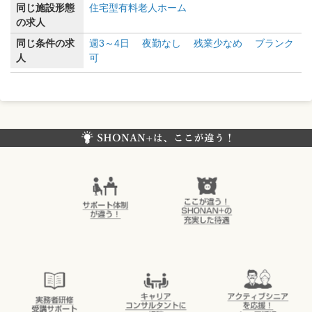
同じ施設形態
住宅型有料老人ホーム
の求人
同じ条件の求
週3～4日
夜勤なし
残業少なめ
ブランク
人
可
SHONAN+（湘南プラス）は、ここが違う！
サポート体制
ここが違う！
が違う！
SHONAN＋の
充実した待遇