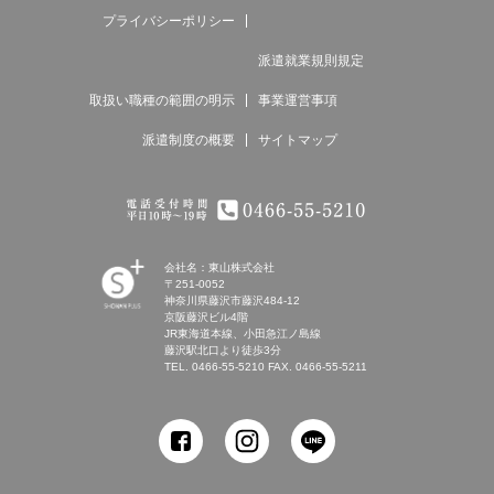
プライバシーポリシー
派遣就業規則規定
取扱い職種の範囲の明示
事業運営事項
派遣制度の概要
サイトマップ
電話受付時間 平日9時～18時 0466-55-
5210
会社名：東山株式会社
〒251-0052
神奈川県藤沢市藤沢484-12
SHONAN
京阪藤沢ビル4階
Human
JR東海道本線、小田急江ノ島線
resources
藤沢駅北口より徒歩3分
innovation
TEL.
0466-55-5210
FAX. 0466-55-5211