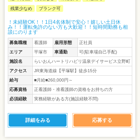
残業少なめ
ブランク可
！未経験OK！！1日4名体制で安心！嬉しい土日休
み！！運転免許のない方も大歓迎！！短時間勤務も相
談にのります
募集職種
看護師
雇用形態
正社員
エリア
平塚市
車通勤
可(駐車場自己手配)
施設名
らいおんハートリハビリ温泉デイサービス立野町
アクセス
JR東海道線【平塚駅】徒歩15分
給与
■月給■260,000円～
応募資格
正看護師・准看護師の資格をお持ちの方
必須経験
実務経験がある方(施設経験不問)
詳細をみる
応募する