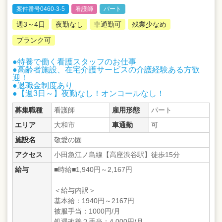
案件番号0460-3-5
看護師
パート
週3～4日
夜勤なし
車通勤可
残業少なめ
ブランク可
●特養で働く看護スタッフのお仕事
●高齢者施設、在宅介護サービスの介護経験ある方歓
迎！
●退職金制度あり
●【週3日～】夜勤なし！オンコールなし！
募集職種
看護師
雇用形態
パート
エリア
大和市
車通勤
可
施設名
敬愛の園
アクセス
小田急江ノ島線【高座渋谷駅】徒歩15分
給与
■時給■1,940円～2,167円
＜給与内訳＞
基本給：1940円～2167円
被服手当：1000円/月
処遇改善２手当：4,000円/月