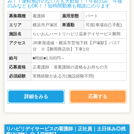
み！！運転免許のない方も大歓迎！！午前のみ、午後
のみなどもOK！！短時間勤務も相談にのります
募集職種
看護師
雇用形態
パート
エリア
横浜市戸塚区
車通勤
可(駐車場自己手配)
施設名
らいおんハートリハビリ温泉デイサービス舞岡
アクセス
JR東海道線・横浜市営地下鉄【戸塚駅】バス7
分 ※【舞岡商店街】下車1分
給与
■時給■1,500円～
応募資格
正看護師・准看護師の資格をお持ちの方
必須経験
実務経験がある方(施設経験不問)
詳細をみる
応募する
リハビリデイサービスの看護師｜正社員｜土日休み◎残