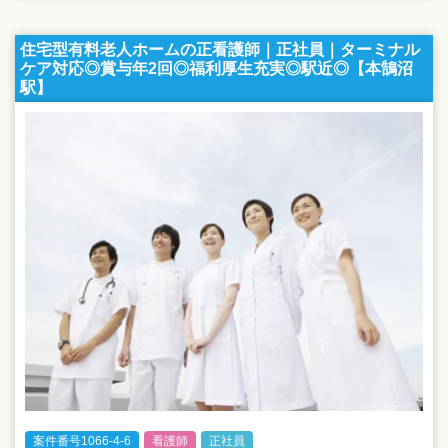
住宅型有料老人ホームの正看護師｜正社員｜ターミナル
ケア対応◎賞与年2回◎福利厚生充実◎駅近◎【本鵠沼
駅】
案件番号1066-4-6
看護師
正社員