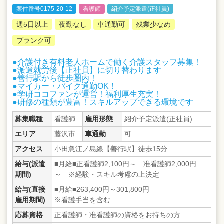
案件番号0175-20-12
看護師
紹介予定派遣(正社員)
週5日以上
夜勤なし
車通勤可
残業少なめ
ブランク可
●介護付き有料老人ホームで働く介護スタッフ募集！
●派遣就労後【正社員】に切り替わります
●善行駅から徒歩圏内！
●マイカー・バイク通勤OK！
●学研ココファンが運営！福利厚生充実！
●研修の種類が豊富！スキルアップできる環境です
募集職種
看護師
雇用形態
紹介予定派遣(正社員)
エリア
藤沢市
車通勤
可
アクセス
小田急江ノ島線【善行駅】徒歩15分
給与(派遣
■月給■正看護師2,100円～ 准看護師2,000円
期間)
～ ※経験・スキル考慮の上決定
給与(直接
■月給■263,400円～301,800円
雇用期間)
※看護手当を含む
応募資格
正看護師・准看護師の資格をお持ちの方