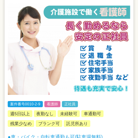
案件番号0010-2-9
看護師
正社員
週5日以上
夜勤なし
未経験可
車通勤可
残業少なめ
ブランク可
託児所あり
●車・バイク・自転車通勤も可(駐車場無料)