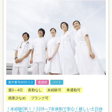
案件番号0835-2-3
看護師
パート
週3～4日
夜勤なし
未経験可
車通勤可
残業少なめ
ブランク可
！未経験OK！！1日6～7名体制で安心！嬉しい土日休