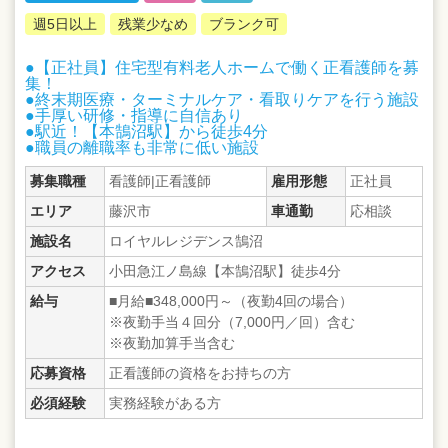
週5日以上
残業少なめ
ブランク可
●【正社員】住宅型有料老人ホームで働く正看護師を募
集！
●終末期医療・ターミナルケア・看取りケアを行う施設
●手厚い研修・指導に自信あり
●駅近！【本鵠沼駅】から徒歩4分
●職員の離職率も非常に低い施設
募集職種
看護師|正看護師
雇用形態
正社員
エリア
藤沢市
車通勤
応相談
施設名
ロイヤルレジデンス鵠沼
アクセス
小田急江ノ島線【本鵠沼駅】徒歩4分
給与
■月給■348,000円～（夜勤4回の場合）
※夜勤手当４回分（7,000円／回）含む
※夜勤加算手当含む
応募資格
正看護師の資格をお持ちの方
必須経験
実務経験がある方