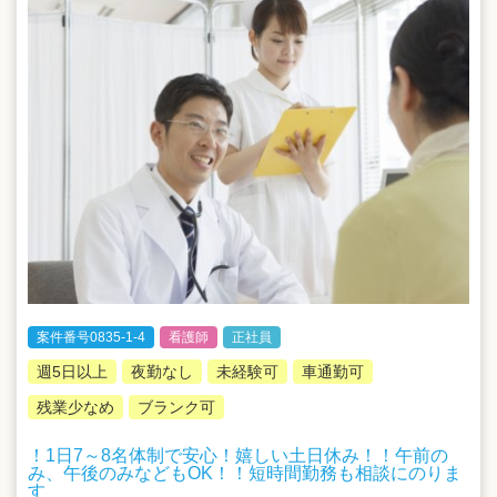
案件番号0835-1-4
看護師
正社員
週5日以上
夜勤なし
未経験可
車通勤可
残業少なめ
ブランク可
！1日7～8名体制で安心！嬉しい土日休み！！午前の
み、午後のみなどもOK！！短時間勤務も相談にのりま
す