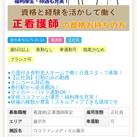
案件番号0175-20-14
看護師
正社員
週5日以上
夜勤なし
車通勤可
残業少なめ
ブランク可
●介護付き有料老人ホームで働く介護スタッフ募集！
●【正社員】日勤のみの勤務
●オンコール対応無
●善行駅から徒歩圏内！
●マイカー・バイク通勤OK！
●学研ココファンが運営！福利厚生充実！
●研修の種類が豊富！スキルアップできる環境です
募集職種
看護師|正看護師限定
雇用形態
正社員
エリア
藤沢市
車通勤
可
施設名
ココファンメディカル藤沢