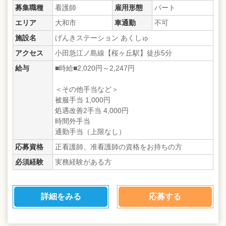
募集職種
看護師
雇用形態
パート
エリア
大和市
車通勤
不可
施設名
げんきステーション あくしゅ
アクセス
小田急江ノ島線【桜ヶ丘駅】徒歩5分
給与
■時給■2,020円～2,247円
＜その他手当など＞
被服手当 1,000円
処遇改善2手当 4,000円
時間外手当
通勤手当（上限なし）
応募資格
正看護師、准看護師の資格をお持ちの方
必須経験
実務経験がある方
詳細をみる
応募する