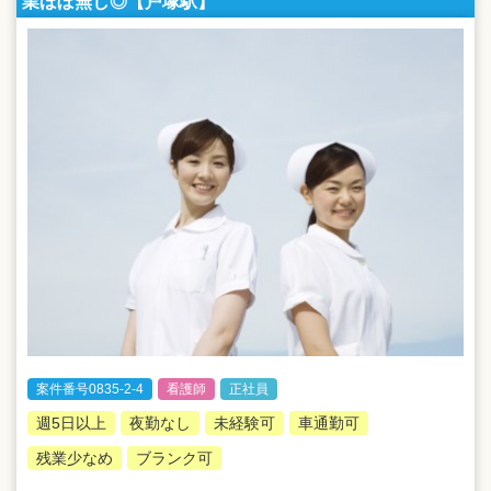
業ほぼ無し◎【戸塚駅】
案件番号0835-2-4
看護師
正社員
週5日以上
夜勤なし
未経験可
車通勤可
残業少なめ
ブランク可