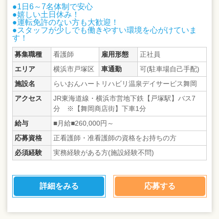
●1日6～7名体制で安心
●嬉しい土日休み！
●運転免許のない方も大歓迎！
●スタッフが少しでも働きやすい環境を心がけていま
す！
募集職種
看護師
雇用形態
正社員
エリア
横浜市戸塚区
車通勤
可(駐車場自己手配)
施設名
らいおんハートリハビリ温泉デイサービス舞岡
アクセス
JR東海道線・横浜市営地下鉄【戸塚駅】バス7
分 ※【舞岡商店街】下車1分
給与
■月給■260,000円～
応募資格
正看護師・准看護師の資格をお持ちの方
必須経験
実務経験がある方(施設経験不問)
詳細をみる
応募する