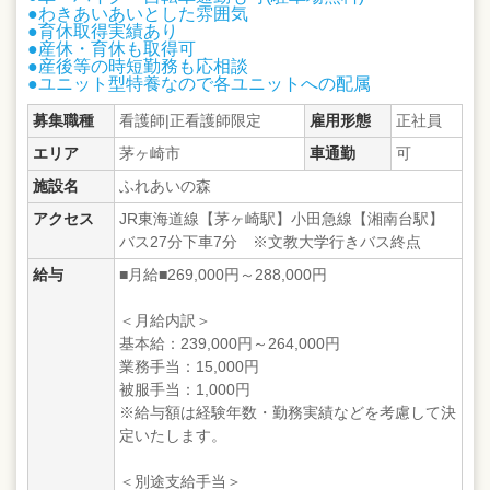
●わきあいあいとした雰囲気
●育休取得実績あり
●産休・育休も取得可
●産後等の時短勤務も応相談
●ユニット型特養なので各ユニットへの配属
募集職種
看護師|正看護師限定
雇用形態
正社員
エリア
茅ヶ崎市
車通勤
可
施設名
ふれあいの森
アクセス
JR東海道線【茅ヶ崎駅】小田急線【湘南台駅】
バス27分下車7分 ※文教大学行きバス終点
給与
■月給■269,000円～288,000円
＜月給内訳＞
基本給：239,000円～264,000円
業務手当：15,000円
被服手当：1,000円
※給与額は経験年数・勤務実績などを考慮して決
定いたします。
＜別途支給手当＞