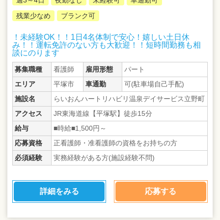
残業少なめ
ブランク可
！未経験OK！！1日4名体制で安心！嬉しい土日休
み！！運転免許のない方も大歓迎！！短時間勤務も相
談にのります
募集職種
看護師
雇用形態
パート
エリア
平塚市
車通勤
可(駐車場自己手配)
施設名
らいおんハートリハビリ温泉デイサービス立野町
アクセス
JR東海道線【平塚駅】徒歩15分
給与
■時給■1,500円～
応募資格
正看護師・准看護師の資格をお持ちの方
必須経験
実務経験がある方(施設経験不問)
詳細をみる
応募する