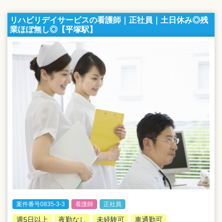
リハビリデイサービスの看護師｜正社員｜土日休み◎残
業ほぼ無し◎【平塚駅】
案件番号0835-3-3
看護師
正社員
週5日以上
夜勤なし
未経験可
車通勤可