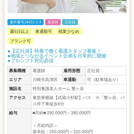
案件番号34051-2-4
看護師
正社員
週5日以上
車通勤可
残業少なめ
ブランク可
●【正社員】特養で働く看護スタッフ募集！
●地域とつながるイベント企画を日常的に開催
●フルシフト対応必須
募集職種
看護師
雇用形態
正社員
エリア
川崎市高津区
車通勤
可（駐車場あり）
施設名
特別養護老人ホーム 蟹ヶ谷
アクセス
東急東横線【武蔵小杉駅】バス ※「蟹ヶ谷」バ
ス停下車徒歩6分
給与
■月給■ 290,000円～380,000円
＜月給内訳＞
基本給：250,000円～320,000円