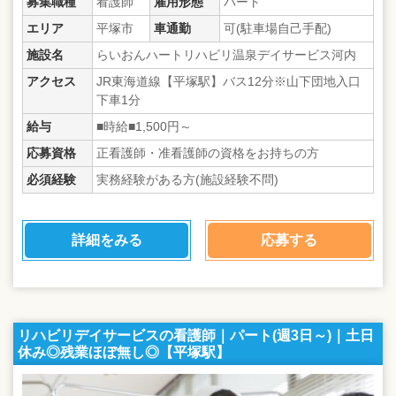
募集職種
看護師
雇用形態
パート
エリア
平塚市
車通勤
可(駐車場自己手配)
施設名
らいおんハートリハビリ温泉デイサービス河内
アクセス
JR東海道線【平塚駅】バス12分※山下団地入口
下車1分
給与
■時給■1,500円～
応募資格
正看護師・准看護師の資格をお持ちの方
必須経験
実務経験がある方(施設経験不問)
詳細をみる
応募する
リハビリデイサービスの看護師｜パート(週3日～)｜土日
休み◎残業ほぼ無し◎【平塚駅】