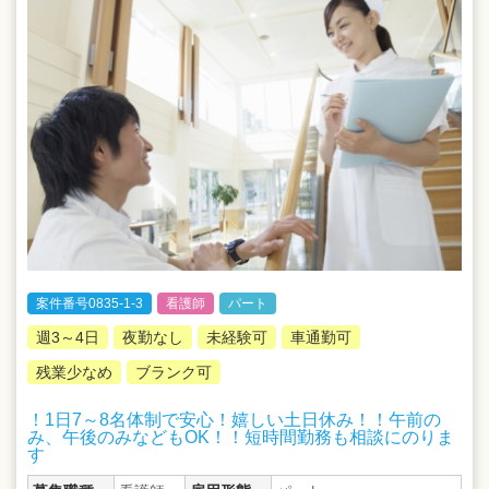
案件番号0835-1-3
看護師
パート
週3～4日
夜勤なし
未経験可
車通勤可
残業少なめ
ブランク可
！1日7～8名体制で安心！嬉しい土日休み！！午前の
み、午後のみなどもOK！！短時間勤務も相談にのりま
す