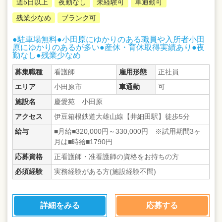
週5日以上
夜勤なし
未経験可
車通勤可
残業少なめ
ブランク可
●駐車場無料●小田原にゆかりのある職員や入所者小田
原にゆかりのあるが多い●産休・育休取得実績あり●夜
勤なし●残業少なめ
募集職種
看護師
雇用形態
正社員
エリア
小田原市
車通勤
可
施設名
慶愛苑 小田原
アクセス
伊豆箱根鉄道大雄山線【井細田駅】徒歩5分
給与
■月給■320,000円～330,000円 ※試用期間3ヶ
月は■時給■1790円
応募資格
正看護師・准看護師の資格をお持ちの方
必須経験
実務経験がある方(施設経験不問)
詳細をみる
応募する