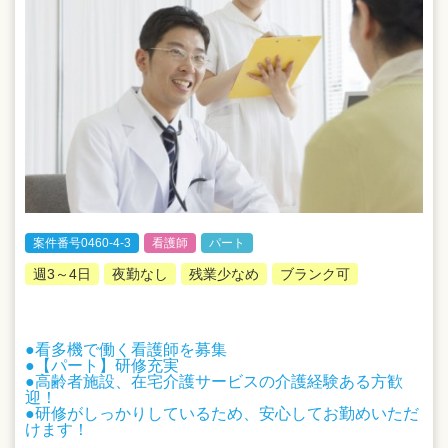
案件番号0460-4-3
看護師
パート
週3～4日
夜勤なし
残業少なめ
ブランク可
●看多機で働く看護師を募集
●【パート】研修充実
●高齢者施設、在宅介護サービスの介護経験ある方歓
迎！
●研修がしっかりしているため、安心してお勤めいただ
けます！