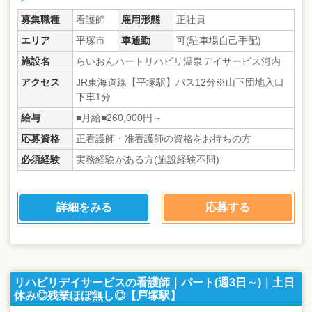
募集職種
看護師
雇用形態
正社員
エリア
平塚市
車通勤
可(駐車場自己手配)
施設名
らいおんハートリハビリ温泉デイサービス河内
アクセス
JR東海道線【平塚駅】バス12分※山下団地入口
下車1分
給与
■月給■260,000円～
応募資格
正看護師・准看護師の資格をお持ちの方
必須経験
実務経験がある方(施設経験不問)
詳細をみる
応募する
リハビリデイサービスの看護師｜パート(週3日～)｜土日
休み◎残業ほぼ無し◎【戸塚駅】