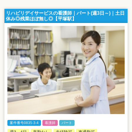
リハビリデイサービスの看護師｜パート(週3日～)｜土日
休み◎残業ほぼ無し◎【平塚駅】
案件番号0835-3-4
看護師
パート
週3～4日
夜勤なし
未経験可
車通勤可