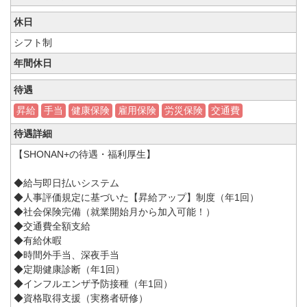
休日
シフト制
年間休日
待遇
昇給
手当
健康保険
雇用保険
労災保険
交通費
待遇詳細
【SHONAN+の待遇・福利厚生】
◆給与即日払いシステム
◆人事評価規定に基づいた【昇給アップ】制度（年1回）
◆社会保険完備（就業開始月から加入可能！）
◆交通費全額支給
◆有給休暇
◆時間外手当、深夜手当
◆定期健康診断（年1回）
◆インフルエンザ予防接種（年1回）
◆資格取得支援（実務者研修）