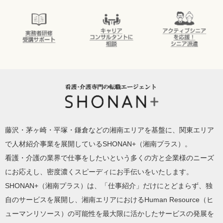
が違う！
SHONAN＋の
充実した待遇
介護実務者研
キャリアコン
アクティブシ
修受講者サポ
サルタントに
ニアを応援！
ート
相談
シニア派遣
SHONAN+ Human resources innovation
藤沢・茅ヶ崎・平塚・鎌倉などの湘南エリアを基盤に、関東エリア
で人材紹介事業を展開しているSHONAN+（湘南プラス）。
看護・介護の業界で仕事をしたいという多くの方と企業様のニーズ
にお応えし、密度濃くスピーディにお手伝いをいたします。
SHONAN+（湘南プラス）は、「仕事紹介」だけにとどまらず、独
自のサービスを展開し、湘南エリアにおけるHuman Resource（ヒ
ューマンリソース）の可能性を最大限に活かしたサービスの発展を