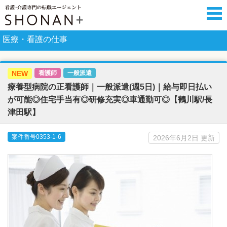
医療・看護の仕事
NEW
看護師
一般派遣
療養型病院の正看護師｜一般派遣(週5日)｜給与即日払い
が可能◎住宅手当有◎研修充実◎車通勤可◎【鶴川駅/長
津田駅】
案件番号0353-1-6
2026年6月2日 更新