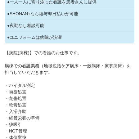
●一人一人に寄り添った看護を患者さんに提供
●SHONAN+なら給与即日払いが可能
●夜勤なし相談可能
●ユニフォームは病院が洗濯
【病院(病棟)】での看護のお仕事です。
病棟での看護業務（地域包括ケア病床・一般病床・療養病床）を
担当していただきます。
・バイタル測定
・褥瘡処置
・創傷処置
・軟膏処置
・入浴介助
・経管栄養の準備
・痰吸引
・NGT管理
・体位変換