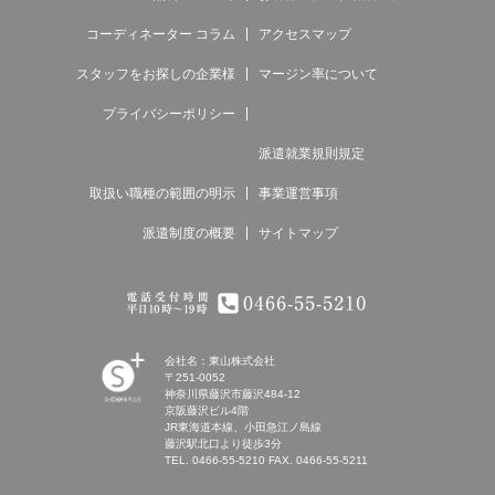
コーディネーター コラム
アクセスマップ
スタッフをお探しの企業様
マージン率について
プライバシーポリシー
派遣就業規則規定
取扱い職種の範囲の明示
事業運営事項
派遣制度の概要
サイトマップ
電話受付時間 平日9時～18時 0466-55-
5210
会社名：東山株式会社
〒251-0052
神奈川県藤沢市藤沢484-12
SHONAN
京阪藤沢ビル4階
Human
JR東海道本線、小田急江ノ島線
resources
藤沢駅北口より徒歩3分
innovation
TEL.
0466-55-5210
FAX. 0466-55-5211