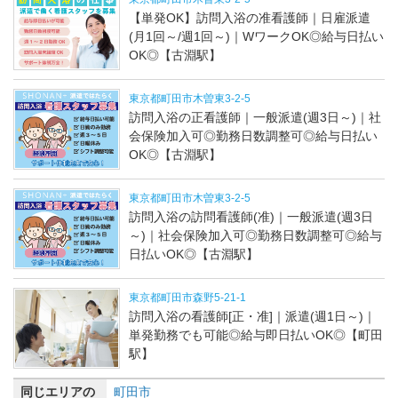
【単発OK】訪問入浴の准看護師｜日雇派遣
(月1回～/週1回～)｜WワークOK◎給与日払い
OK◎【古淵駅】
東京都町田市木曽東3-2-5
訪問入浴の正看護師｜一般派遣(週3日～)｜社
会保険加入可◎勤務日数調整可◎給与日払い
OK◎【古淵駅】
東京都町田市木曽東3-2-5
訪問入浴の訪問看護師(准)｜一般派遣(週3日
～)｜社会保険加入可◎勤務日数調整可◎給与
日払いOK◎【古淵駅】
東京都町田市森野5-21-1
訪問入浴の看護師[正・准]｜派遣(週1日～)｜
単発勤務でも可能◎給与即日払いOK◎【町田
駅】
同じエリアの
町田市