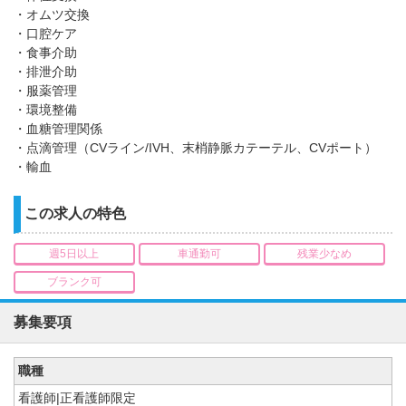
・オムツ交換
・口腔ケア
・食事介助
・排泄介助
・服薬管理
・環境整備
・血糖管理関係
・点滴管理（CVライン/IVH、末梢静脈カテーテル、CVポート）
・輸血
この求人の特色
週5日以上
車通勤可
残業少なめ
ブランク可
募集要項
職種
看護師|正看護師限定