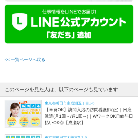
<< 一覧ページへ戻る
このページを見た人は、以下のページも見ています
東京都町田市南成瀬五丁目1-6
【単発OK】訪問入浴の訪問看護師(正)｜日雇
派遣(月1回～/週1回～)｜WワークOK◎給与日
払いOK◎【成瀬駅】
東京都町田市木曽東3-2-5