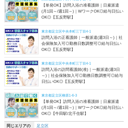
【単発OK】訪問入浴の准看護師｜日雇派遣
(月1回～/週1回～)｜WワークOK◎給与日払い
OK◎【五反野駅】
東京都足立区中央本町三丁目4-1
訪問入浴の正看護師｜一般派遣(週3日～)｜社
会保険加入可◎勤務日数調整可◎給与日払い
OK◎【五反野駅】
東京都足立区中央本町三丁目4-1
訪問入浴の訪問看護師(准)｜一般派遣(週3日
～)｜社会保険加入可◎勤務日数調整可◎給与
日払いOK◎【五反野駅】
東京都足立区柳原1-6-3
【単発OK】訪問入浴の准看護師｜日雇派遣
(月1回～/週1回～)｜WワークOK◎給与日払い
OK◎【牛田駅/北千住駅】
同じエリアの
足立区