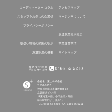
コーディネーター コラム
アクセスマップ
スタッフをお探しの企業様
マージン率について
プライバシーポリシー
派遣就業規則規定
取扱い職種の範囲の明示
事業運営事項
派遣制度の概要
サイトマップ
電話受付時間 平日9時～18時 0466-55-
5210
会社名：東山株式会社
〒251-0052
神奈川県藤沢市藤沢484-12
SHONAN
京阪藤沢ビル4階
Human
JR東海道本線、小田急江ノ島線
resources
藤沢駅北口より徒歩3分
innovation
TEL.
0466-55-5210
FAX. 0466-55-5211