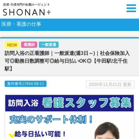
医療・看護の仕事
NEW
看護師
一般派遣
訪問入浴の正看護師｜一般派遣(週3日～)｜社会保険加入
可◎勤務日数調整可◎給与日払いOK◎【牛田駅/北千住
駅】
案件番号17954-58-11
2025年11月21日 更新