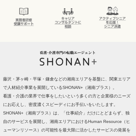
が違う！
SHONAN＋の
充実した待遇
介護実務者研
キャリアコン
アクティブシ
修受講者サポ
サルタントに
ニアを応援！
ート
相談
シニア派遣
SHONAN+ Human resources innovation
藤沢・茅ヶ崎・平塚・鎌倉などの湘南エリアを基盤に、関東エリア
で人材紹介事業を展開しているSHONAN+（湘南プラス）。
看護・介護の業界で仕事をしたいという多くの方と企業様のニーズ
にお応えし、密度濃くスピーディにお手伝いをいたします。
SHONAN+（湘南プラス）は、「仕事紹介」だけにとどまらず、独
自のサービスを展開し、湘南エリアにおけるHuman Resource（ヒ
ューマンリソース）の可能性を最大限に活かしたサービスの発展を