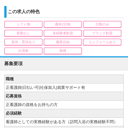
この求人の特色
シフト制
週休2日制
日勤のみ
夜勤なし
未経験者歓迎
ブランク歓迎
産休・育休あり
服装自由
ユニフォームあり
社用車
禁煙
募集要項
職種
正看護師|日払い可|社保加入|就業サポート有
応募資格
正看護師の資格をお持ちの方
必須経験
看護師としての実務経験がある方（訪問入浴の実務経験不問）