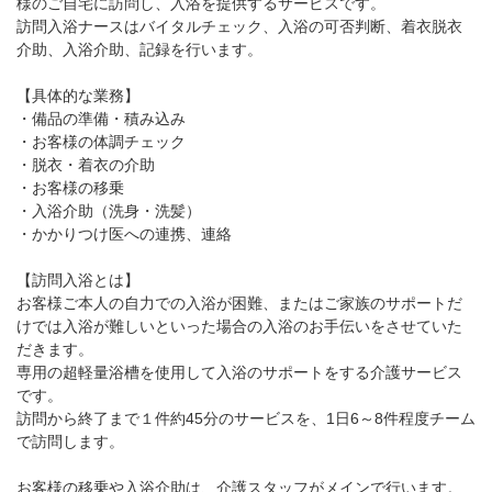
様のご自宅に訪問し、入浴を提供するサービスです。
訪問入浴ナースはバイタルチェック、入浴の可否判断、着衣脱衣
介助、入浴介助、記録を行います。
【具体的な業務】
・備品の準備・積み込み
・お客様の体調チェック
・脱衣・着衣の介助
・お客様の移乗
・入浴介助（洗身・洗髪）
・かかりつけ医への連携、連絡
【訪問入浴とは】
お客様ご本人の自力での入浴が困難、またはご家族のサポートだ
けでは入浴が難しいといった場合の入浴のお手伝いをさせていた
だきます。
専用の超軽量浴槽を使用して入浴のサポートをする介護サービス
です。
訪問から終了まで１件約45分のサービスを、1日6～8件程度チーム
で訪問します。
お客様の移乗や入浴介助は、介護スタッフがメインで行います。