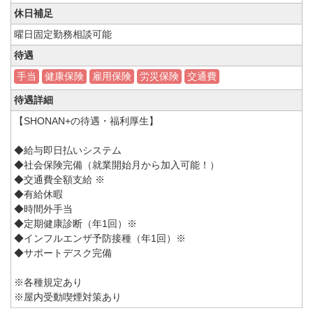
休日補足
曜日固定勤務相談可能
待遇
手当
健康保険
雇用保険
労災保険
交通費
待遇詳細
【SHONAN+の待遇・福利厚生】
◆給与即日払いシステム
◆社会保険完備（就業開始月から加入可能！）
◆交通費全額支給 ※
◆有給休暇
◆時間外手当
◆定期健康診断（年1回）※
◆インフルエンザ予防接種（年1回）※
◆サポートデスク完備
※各種規定あり
※屋内受動喫煙対策あり