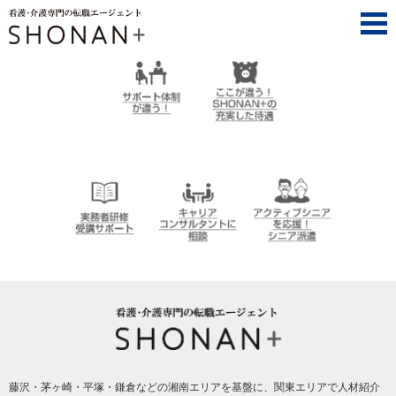
SHONAN+（湘南プラス）は、ここが違う！
サポート体制が違
ここが違う！
う！
SHONAN＋の充実
した待遇
介護実務者研修受
キャリアコンサル
アクティブシニア
講者サポート
タントに相談
を応援！シニア派
遣
SHONAN+ Human resources innovation
藤沢・茅ヶ崎・平塚・鎌倉などの湘南エリアを基盤に、関東エリアで人材紹介