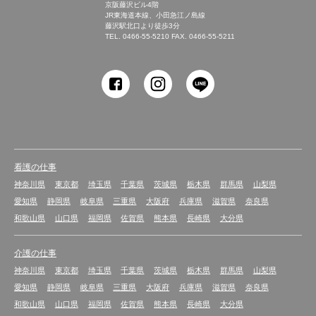
京阪藤沢ビル4階
JR東海道本線、小田急江ノ島線
藤沢駅北口より徒歩3分
TEL.
0466-55-5210
FAX. 0466-55-5211
SHONAN Human
resources innovation
看護の仕事
神奈川県
東京都
埼玉県
千葉県
茨城県
栃木県
群馬県
山梨県
愛知県
静岡県
岐阜県
三重県
大阪府
兵庫県
滋賀県
奈良県
和歌山県
山口県
福岡県
佐賀県
熊本県
長崎県
大分県
介護の仕事
神奈川県
東京都
埼玉県
千葉県
茨城県
栃木県
群馬県
山梨県
愛知県
静岡県
岐阜県
三重県
大阪府
兵庫県
滋賀県
奈良県
和歌山県
山口県
福岡県
佐賀県
熊本県
長崎県
大分県