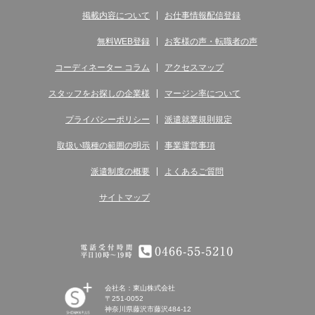
掲載内容について
お仕事情報配信登録
無料WEB登録
お客様の声・転職者の声
コーディネーター コラム
アクセスマップ
スタッフをお探しの企業様
マージン率について
プライバシーポリシー
派遣就業規則規定
取扱い職種の範囲の明示
事業運営事項
派遣制度の概要
よくあるご質問
サイトマップ
電話受付時間 平日10時～19時 0466-55-5210
会社名：東山株式会社
〒251-0052
神奈川県藤沢市藤沢484-12