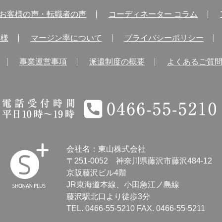
お客様の声・転職者の声
コーディネーター コラム
業様
マージン率について
プライバシーポリシー
事業運営事項
派遣制度の概要
よくあるご質
電話受付時間 平日10時～19時 0466-55-5210
会社名：東山株式会社
〒251-0052
神奈川県藤沢市藤沢484-12
京阪藤沢ビル4階
JR東海道本線、小田急江ノ島線
SHONAN
藤沢駅北口より徒歩3分
Human
TEL.
0466-55-5210
FAX. 0466-55-5211
resources