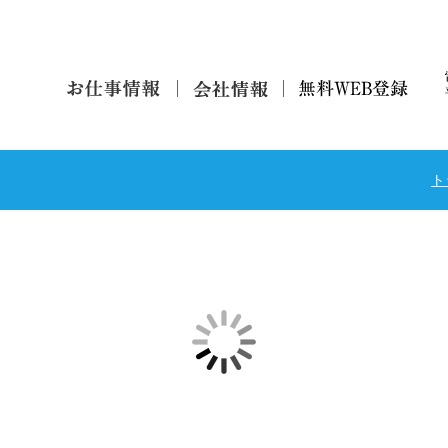
お仕事
会
無料仮
ト
情報
社
登録
情
報