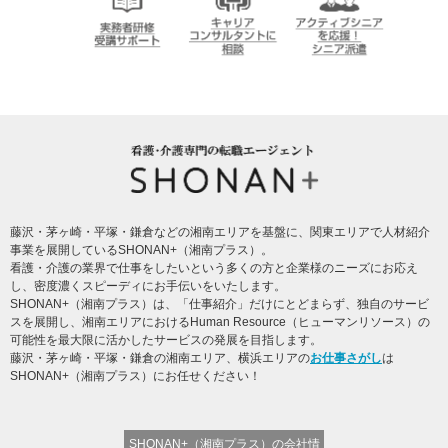
う！
SHONAN＋の充実
した待遇
介護実務者研修受
キャリアコンサル
アクティブシニア
講者サポート
タントに相談
を応援！シニア派
遣
SHONAN+ Human resources innovation
藤沢・茅ヶ崎・平塚・鎌倉などの湘南エリアを基盤に、関東エリアで人材紹介
事業を展開しているSHONAN+（湘南プラス）。
看護・介護の業界で仕事をしたいという多くの方と企業様のニーズにお応え
し、密度濃くスピーディにお手伝いをいたします。
SHONAN+（湘南プラス）は、「仕事紹介」だけにとどまらず、独自のサービ
スを展開し、湘南エリアにおけるHuman Resource（ヒューマンリソース）の
可能性を最大限に活かしたサービスの発展を目指します。
藤沢・茅ヶ崎・平塚・鎌倉の湘南エリア、横浜エリアの
お仕事さがし
は
SHONAN+（湘南プラス）にお任せください！
SHONAN+（湘南プラス）の会社情