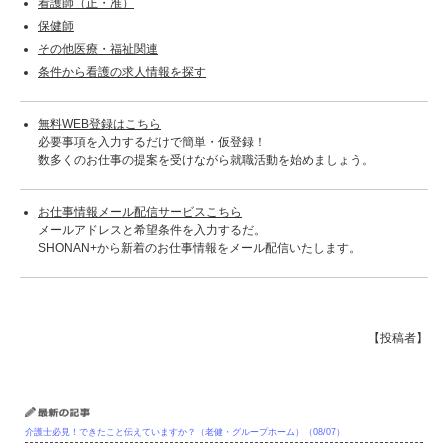
看護師（正・准）
保健師
その他医療・福祉関連
条件から看護の求人情報を探す
無料WEB登録はこちら
必要事項を入力するだけで簡単・仮登録！
数多くのお仕事の提案を受けながら就職活動を始めましょう。
お仕事情報メール配信サービスこちら
メールアドレスと希望条件を入力するだ。
SHONAN+から新着のお仕事情報をメール配信いたします。
【投稿者】
最新の記事
介護士必見！できたこと伝えていますか？（老健・グループホーム）（08/07）