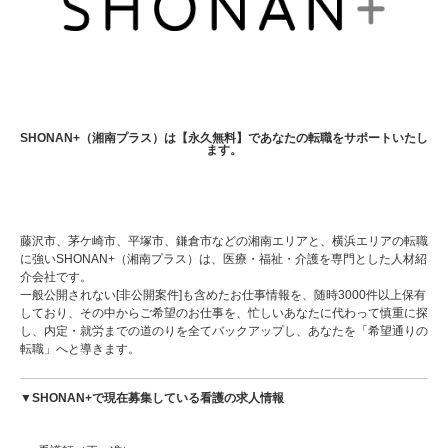
SHONAN+（湘南プラス）は【永久無料】であなたの転職をサポートいたし
ます。
藤沢市、茅ケ崎市、平塚市、鎌倉市などの湘南エリアと、横浜エリアの転職
に強いSHONAN+（湘南プラス）は、医療・福祉・介護を専門とした人材紹
介会社です。
一般公開されない[非公開案件]も含めたお仕事情報を、随時3000件以上保有
しており、その中からご希望のお仕事を、忙しいあなたに代わって慎重に探
し、内定・就労までの道のりを全てバックアップし、あなたを「希望通りの
転職」へと導きます。
▼SHONAN+で現在募集している看護の求人情報