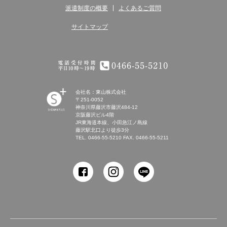
派遣制度の概要
よくあるご質問
サイトマップ
電話受付時間 平日10時～19時 0466-55-5210
会社名：東山株式会社
〒251-0052
神奈川県藤沢市藤沢484-12
京阪藤沢ビル4階
JR東海道本線、小田急江ノ島線
藤沢駅北口より徒歩3分
TEL.
0466-55-5210
FAX. 0466-55-5211
SHONAN Human
resources innovation