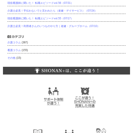
現役看護師に聞いた！ 転職エピソードvol.56（07/31）
介護士必見！手伝わないでと言われたら（老健・デイサービス）（07/24）
現役看護師に聞いた！ 転職エピソードvol.55（07/17）
介護士必見！利用者さんのいつものやり方｜老健・グループホーム（07/10）
カテゴリ
介護コラム
(387)
看護コラム
(155)
その他
(15)
SHONAN+（湘南プラス）は、ここが違う！
サポート体制が違
ここが違う！