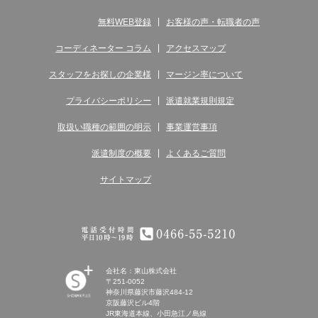
無料WEB登録
お客様の声・転職者の声
コーディネーター コラム
アクセスマップ
スタッフをお探しの企業様
マージン率について
プライバシーポリシー
派遣就業規則規定
取扱い職種の範囲の明示
事業運営事項
派遣制度の概要
よくあるご質問
サイトマップ
電話受付時間 平日10時～19時 0466-55-5210
会社名：東山株式会社
〒251-0052
神奈川県藤沢市藤沢484-12
京阪藤沢ビル4階
JR東海道本線、小田急江ノ島線