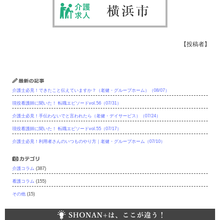
【投稿者】
最新の記事
介護士必見！できたこと伝えていますか？（老健・グループホーム）（08/07）
現役看護師に聞いた！ 転職エピソードvol.56（07/31）
介護士必見！手伝わないでと言われたら（老健・デイサービス）（07/24）
現役看護師に聞いた！ 転職エピソードvol.55（07/17）
介護士必見！利用者さんのいつものやり方｜老健・グループホーム（07/10）
カテゴリ
介護コラム
(387)
看護コラム
(155)
その他
(15)