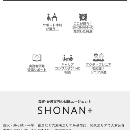
SHONAN+（湘南プラス）は、ここが違う！
サポート体制が違
ここが違う！
う！
SHONAN＋の充実
した待遇
介護実務者研修受
キャリアコンサル
アクティブシニア
講者サポート
タントに相談
を応援！シニア派
遣
SHONAN+ Human resources innovation
藤沢・茅ヶ崎・平塚・鎌倉などの湘南エリアを基盤に、関東エリアで人材紹介