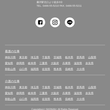
藤沢駅北口より徒歩3分
TEL.
0466-55-5210
FAX. 0466-55-5211
SHONAN Human
resources innovation
看護の仕事
神奈川県
東京都
埼玉県
千葉県
茨城県
栃木県
群馬県
山梨県
愛知県
静岡県
岐阜県
三重県
大阪府
兵庫県
滋賀県
奈良県
和歌山県
山口県
福岡県
佐賀県
熊本県
長崎県
大分県
介護の仕事
神奈川県
東京都
埼玉県
千葉県
茨城県
栃木県
群馬県
山梨県
愛知県
静岡県
岐阜県
三重県
大阪府
兵庫県
滋賀県
奈良県
和歌山県
山口県
福岡県
佐賀県
熊本県
長崎県
大分県
Copyrights(c) SHONAN+ All Rights Reserved.